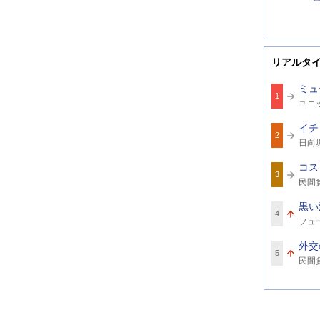
リアルタ
ミュ
1
関
ユニ
連
ワ
イチ
ー
2
関
ド
日向
連
ワ
コス
ー
3
関
ド
民間
連
ワ
黒い
ー
4
関
ド
フュ
連
ワ
外交
ー
5
関
ド
民間
連
ワ
ー
ド