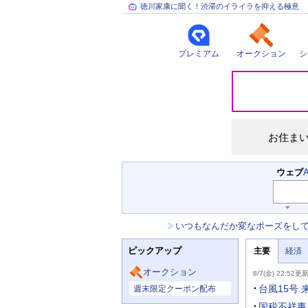
徳川家康に聞く！渋滞のイライラを抑える極意
プレミアム
オークション
シ
災
害
情
報
お住ま
検
ウェブ
索
キ
ー
お
いつもなんだか変なポーズをし
ワ
知
ー
ニ
ら
ド
ピックアップ
主要
経済
ュ
せ
入
ー
力
主
ス
オークション
8/7(金) 22:52更
補
要
主
助
ニ
台風15号
週末限定クーポン配布
な
を
ュ
サ
開
ー
国税不祥事