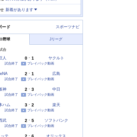
せ
新着があります
ボード
スポーツナビ
ロ野球
Jリーグ
試合
巨人
0
-
1
ヤクルト
試合終了
プレイバック動画
eNA
2
-
1
広島
試合終了
プレイバック動画
阪神
2
-
3
中日
試合終了
プレイバック動画
本ハム
3
-
2
楽天
試合終了
プレイバック動画
西武
2
-
5
ソフトバンク
試合終了
プレイバック動画
ロッテ
2
-
6
オリックス