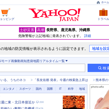
ホー
ョッピング
トラベ
土砂災害
高潮
長野県
鹿児島県
沖縄県
危険警報が上記地域に発表されています。
詳細
いの地域の防災情報が表示されるように設定できます。
地域を設
AIモード
画像
動画
知恵袋
地図
リアルタイム
一覧
検
ている、うちのネコ
「長友佑都 発表」今週の検索急上昇は
熊本県の
エンタメ
スポーツ
国内
国際
IT
科学
地域
新
 来週に東・北日本接近か
200
 前例ない事態に危機感
476