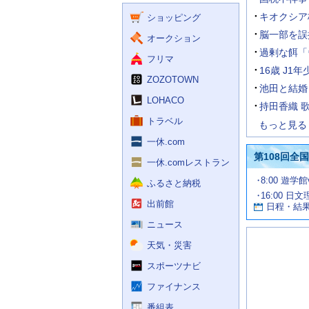
く
ー
ス
キオクシア
ショッピング
ビ
ス
脳一部を誤
オークション
過剰な餌「
フリマ
16歳 J
ZOZOTOWN
池田と結婚
LOHACO
持田香織 
トラベル
もっと見る
一休.com
第108回全
一休.comレストラン
試
8:00 遊学
ふるさと納税
合
16:00 日
お
情
出前館
日程・結
報
す
す
ニュース
め
天気・災害
の
記
スポーツナビ
事
ファイナンス
番組表