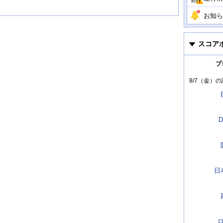
お知ら
スコア
プ
8/7（金）
の
D
日