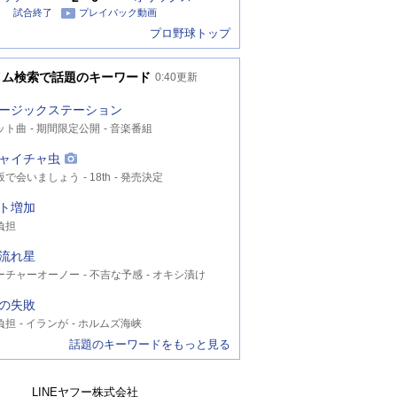
試合終了
プレイバック動画
プロ野球トップ
イム検索で話題のキーワード
0:40
更新
ージックステーション
ット曲
期間限定公開
音楽番組
ャイチャ虫
坂で会いましょう
18th
発売決定
ト増加
負担
流れ星
ーチャーオーノー
不吉な予感
オキシ漬け
の失敗
負担
イランが
ホルムズ海峡
話題のキーワードをもっと見る
LINEヤフー株式会社