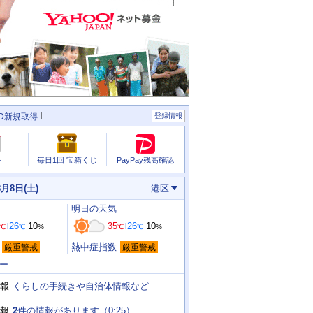
ID新規取得
登録情報
PayPay残高確認
ル
毎日1回 宝箱くじ
8月8日(土)
港区
明日
の天気
26
10
35
26
10
℃
℃
%
℃
℃
%
熱中症指数
厳重警戒
厳重警戒
ー
くらしの手続きや自治体情報など
報
2
件の情報があります（
0:25
）
報