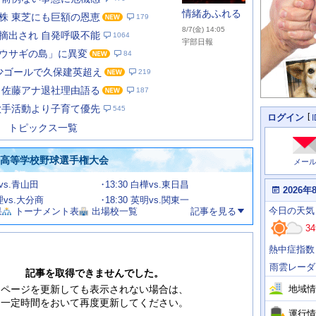
情緒あふれる
株 東芝にも巨額の恩恵
179
8/7(金) 14:05
摘出され 自発呼吸不能
1064
宇部日報
ウサギの島」に異変
84
1年少ゴールで久保建英超え
219
あ
な
 佐藤アナ退社理由語る
187
た
歌手活動より子育て優先
545
の
個
ログイン
人
ス
トピックス一覧
に
テ
関
ー
わ
国高等学校野球選手権大会
メー
タ
る
情
ス
館vs.青山田
13:30 白樺vs.東日昌
報
本
2026年
日
文理vs.大分商
18:30 英明vs.関東一
今
の
今日
の天気
果
トーナメント表
出場校一覧
記事を見る
日
天
明
34
気
日
、
の
熱中症指数
運
天
行
気
雨雲レーダ
情
記事を取得できませんでした。
報
地域情
ページを更新しても表示されない場合は、
一定時間をおいて再度更新してください。
運行情