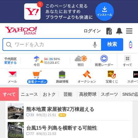
Yahoo!
Yahoo!
フ
フ
Yahoo!
お
サ
Yahoo!
JAPAN
ログイン
JAPAN
ォ
ォ
JAPAN
知
イ
JAPAN
ア
ロ
ロ
か
ら
ド
ID
Yahoo!
プ
ー
ー
ら
せ
メ
で
検
リ
を
の
一
ニ
ロ
索
を
開
お
覧
ュ
グ
使
地
く
知
を
ー
イ
域
千代田区
最
34
最
降
26
50
%
う
情
警
ら
開
を
ン
明
雨
す
今
変更する
高
低
水
現
現在
23.4
℃
報
報・
今日
明日
雨雲レーダー
すべて
日
雲
べ
日
気
気
確
在
せ
く
開
注
の
レ
て
の
温
温
率
気
Yahoo!
天
ー
く
意
JAPAN
天
温
気
ダ
報
の
気
ー
メ
シ
シ
路
オ
宝
ス
が
主
ー
ョ
ョ
線
ー
箱
ポ
メール
路線情報
オークション
宝箱くじ
スポー
新客クーポン
な
出
ル
ッ
ッ
情
ク
く
ー
サ
て
ピ
ピ
報
シ
じ
ツ
ー
コ
い
ン
ン
ョ
ナ
ビ
すべて
ニュース
おトク
芸能
高校野球
スポーツ
SNSの
グ
グ
ン
ビ
ン
ま
ス
す
テ
ト
ン
ピ
熊本地震 家屋被害2万棟超える
ツ
ッ
一
コ
33
8/9(日) 21:51
NEW
ク
覧
メ
ス
ン
台風15号 列島を横断する可能性
ト
コ
77
8/9(日) 21:53
数