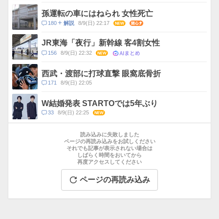
メ
ン
孫運転の車にはねられ 女性死亡
ト
コ
180
8/9(日) 22:17
NEW
関心
解説
数
メ
ン
JR東海「夜行」新幹線 客4割女性
ト
AIまとめ
コ
156
8/9(日) 22:32
NEW
数
メ
ン
西武・渡部に打球直撃 眼窩底骨折
ト
コ
171
8/9(日) 22:05
数
メ
ン
W結婚発表 STARTOでは5年ぶり
ト
コ
33
8/9(日) 22:25
NEW
数
メ
お
ン
す
読み込みに失敗しました
ト
す
ページの再読み込みをお試しください
数
それでも記事が表示されない場合は
め
しばらく時間をおいてから
記
再度アクセスしてください
事
ページの再読み込み