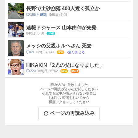
メ
ン
長野で土砂崩落 400人近く孤立か
ト
コ
168
8/9(日) 8:48
解説
数
メ
ン
速報ドジャース 山本由伸が先発
ト
8/9(日) 8:58
LIVE
数
メッシの父親ホルヘさん 死去
AIまとめ
コ
69
8/9(日) 9:47
NEW
メ
ン
HIKAKIN「2児の父になりました」
ト
コ
220
8/9(日) 10:02
NEW
関心
数
メ
お
ン
す
読み込みに失敗しました
ト
す
ページの再読み込みをお試しください
数
それでも記事が表示されない場合は
め
しばらく時間をおいてから
記
再度アクセスしてください
事
ページの再読み込み