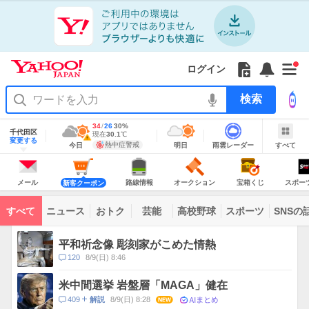
Yahoo!
Yahoo!
フ
フ
Yahoo!
お
サ
Yahoo!
新
JAPAN
ログイン
JAPAN
ォ
ォ
JAPAN
知
イ
JAPAN
着
ア
ロ
ロ
か
ら
ド
ID
Yahoo!
着
プ
ー
ー
ら
せ
メ
で
検
せ
リ
を
の
一
ニ
ロ
索
替
を
開
お
覧
ュ
グ
え
使
地
最
34
最
降
26
30
%
く
知
を
ー
イ
域
テ
千代田区
う
高
低
水
現
現在
30.1
℃
情
警
ら
開
を
ン
明
雨
す
今
変更する
ー
気
気
確
在
報
報・
熱中症警戒
今日
明日
雨雲レーダー
すべて
日
雲
べ
日
せ
く
開
温
温
率
気
注
マ
の
レ
て
の
Yahoo!
温
天
ー
く
意
あ
JAPAN
天
気
ダ
報
の
気
ー
り
メ
シ
シ
路
オ
宝
ス
が
主
ー
ョ
ョ
線
ー
箱
ポ
メール
路線情報
オークション
宝箱くじ
スポー
新客クーポン
な
出
ル
ッ
ッ
情
ク
く
ー
サ
て
ピ
ピ
報
シ
じ
ツ
ー
コ
い
ン
ン
ョ
ナ
ビ
すべて
ニュース
おトク
芸能
高校野球
スポーツ
SNSの
グ
グ
ン
ビ
ン
ま
ス
す
テ
ト
ン
ピ
平和祈念像 彫刻家がこめた情熱
ツ
ッ
一
コ
120
8/9(日) 8:46
ク
覧
メ
ス
ン
米中間選挙 岩盤層「MAGA」健在
ト
AIまとめ
コ
409
8/9(日) 8:28
NEW
解説
数