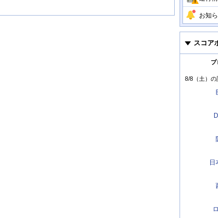
お知ら
スコア
プ
8/8（土）
の
D
日