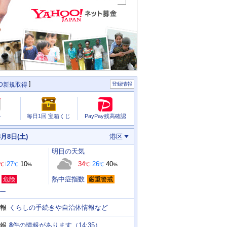
ID新規取得
登録情報
PayPay残高確認
ル
毎日1回 宝箱くじ
8月8日(土)
港区
明日
の天気
27
10
34
26
40
℃
℃
%
℃
℃
%
熱中症指数
危険
厳重警戒
ー
くらしの手続きや自治体情報など
報
8
件の情報があります（
14:35
）
報