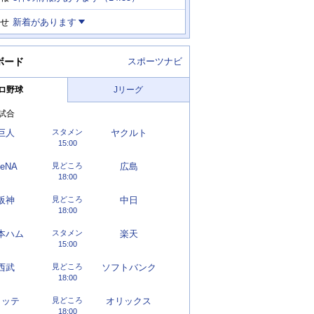
せ
新着があります
ボード
スポーツナビ
ロ野球
Jリーグ
試合
巨人
スタメン
ヤクルト
15:00
eNA
見どころ
広島
18:00
阪神
見どころ
中日
18:00
本ハム
スタメン
楽天
15:00
西武
見どころ
ソフトバンク
18:00
ロッテ
見どころ
オリックス
18:00