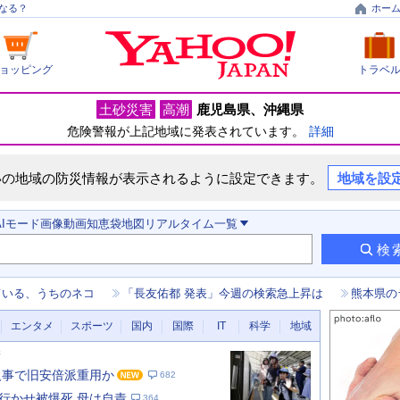
なる？
ホー
ョッピング
トラベ
土砂災害
高潮
鹿児島県
沖縄県
危険警報が上記地域に発表されています。
詳細
いの地域の防災情報が表示されるように設定できます。
地域を設
AIモード
画像
動画
知恵袋
地図
リアルタイム
一覧
検
ている、うちのネコ
「長友佑都 発表」今週の検索急上昇は
熊本県の
エンタメ
スポーツ
国内
国際
IT
科学
地域
新
人事で旧安倍派重用か
682
行かせ被爆死 母は自責
364