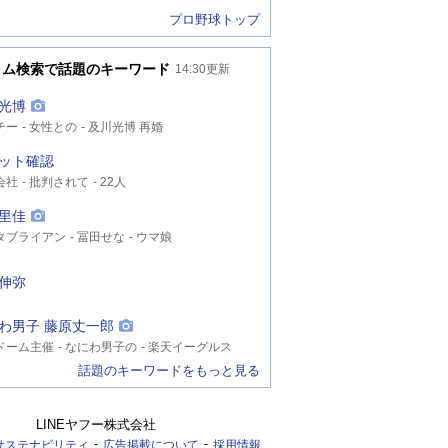
プロ野球トップ
イム検索で話題のキーワード
14:30
更新
光博
チー
女性との
及川光博 再婚
ット確認
会社
批判されて
22人
里佳
タブライアン
冨田せな
ウマ娘
伸弥
わ男子 藤原丈一郎
ドーム主催
なにわ男子の
楽天イーグルス
話題のキーワードをもっと見る
LINEヤフー株式会社
サステナビリティ
広告掲載について
採用情報