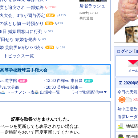
帰省ラッシュ
度も追突され 一部始終
2394
8/8(土) 10:13
火大会」3市が関与否定
115
共同通信
の落とし物 一時預かり
29
月8日 婚姻届窓口に行列
522
あ
な
冨田せな 結婚を発表
63
た
婚 芸能界50代パパ続々
162
の
個
ログイン
人
ス
トピックス一覧
に
テ
関
ー
わ
国高等学校野球選手権大会
メー
タ
る
情
ス
田vs.遊学館
13:30 白樺vs.東日昌
報
本
2026年
日
文理vs.大分商
18:30 英明vs.関東一
今
の
今日
の天気
果
トーナメント表
出場校一覧
ライブ動画配信中
日
天
明
34
気
日
、
の
熱中症指数
運
天
行
気
雨雲レーダ
情
記事を取得できませんでした。
報
地域情
ページを更新しても表示されない場合は、
一定時間をおいて再度更新してください。
運行情