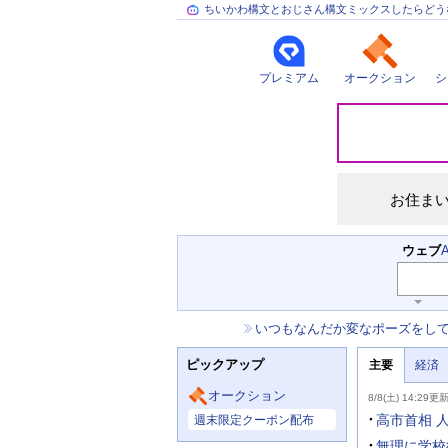
ちいかわ構文とおじさん構文ミックスしたらどう
プレミアム
オークション
シ
災
害
情
報
お住ま
検
ウェブ
索
キ
ー
お
いつもなんだか変なポーズをし
ワ
知
ー
ニ
ら
ド
ピックアップ
主要
経済
ュ
せ
入
ー
力
主
ス
オークション
8/8(土) 14:29更
補
要
主
助
ニ
高市首相 
週末限定クーポン配布
な
を
ュ
サ
開
ー
無理に学校