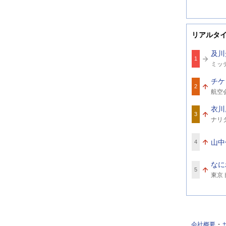
リアルタ
及川
1
関
ミッ
連
ワ
チケ
ー
2
関
ド
航空
連
ワ
衣川
ー
3
関
ド
ナリ
連
ワ
ー
山中
4
ド
なに
5
関
東京
連
ワ
ー
ド
会社概要