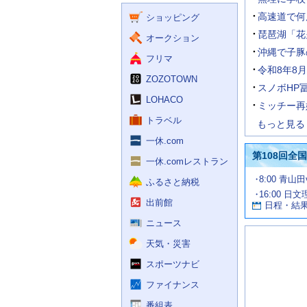
く
ー
ス
高速道で何
ショッピング
ビ
ス
琵琶湖「花
オークション
沖縄で子豚
フリマ
令和8年8
ZOZOTOWN
スノボHP
LOHACO
ミッチー再
トラベル
もっと見る
一休.com
第108回全
一休.comレストラン
試
8:00 青山
ふるさと納税
合
16:00 日
お
情
出前館
日程・結
報
す
す
ニュース
め
天気・災害
の
記
スポーツナビ
事
ファイナンス
番組表