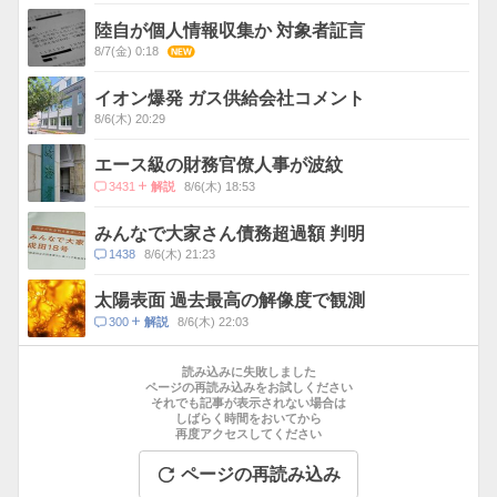
メ
ス
ン
陸自が個人情報収集か 対象者証言
ト
8/7(金) 0:18
NEW
数
イオン爆発 ガス供給会社コメント
8/6(木) 20:29
エース級の財務官僚人事が波紋
コ
3431
8/6(木) 18:53
解説
メ
ン
みんなで大家さん債務超過額 判明
ト
コ
1438
8/6(木) 21:23
数
メ
ン
太陽表面 過去最高の解像度で観測
ト
コ
300
8/6(木) 22:03
解説
数
メ
お
ン
す
読み込みに失敗しました
ト
す
ページの再読み込みをお試しください
数
それでも記事が表示されない場合は
め
しばらく時間をおいてから
記
再度アクセスしてください
事
ページの再読み込み