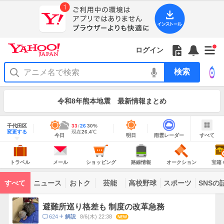
Yahoo!
JAPAN
ア
プ
リ
Yahoo!
の
Yahoo!
フ
フ
Yahoo!
お
サ
Yahoo!
新
JAPAN
ログイン
ご
JAPAN
ォ
ォ
JAPAN
知
イ
JAPAN
着
ア
紹
ロ
ロ
か
ら
ド
ID
Yahoo!
着
プ
介
ー
ー
ら
せ
メ
で
検
せ
リ
を
の
一
ニ
ロ
索
替
を
開
お
覧
ュ
グ
え
使
お
く
知
を
ー
イ
テ
う
知
令和8年熊本地震 最新情報まとめ
ら
開
を
ン
ー
ら
せ
く
開
マ
せ
く
地
あ
域
千代田区
最
33
最
降
26
30
%
り
情
明
雨
す
今
変更する
高
低
水
現
現在
26.4
℃
報
今日
明日
雨雲レーダー
すべて
日
雲
べ
日
気
気
確
在
の
レ
て
の
温
温
率
気
Yahoo!
天
ー
JAPAN
天
温
気
ダ
の
気
ー
ト
メ
シ
路
オ
宝
主
ラ
ー
ョ
線
ー
箱
トラベル
メール
ショッピング
路線情報
オークション
宝箱
な
ベ
ル
ッ
情
ク
く
サ
ル
ピ
報
シ
じ
ー
コ
ン
ョ
ビ
すべて
ニュース
おトク
芸能
高校野球
スポーツ
SNSの
グ
ン
ン
ス
テ
ト
ン
ピ
避難所巡り格差も 制度の改革急務
ツ
ッ
一
コ
624
8/6(木) 22:38
NEW
解説
ク
覧