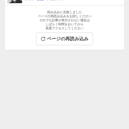
数
メ
お
ン
す
読み込みに失敗しました
ト
す
ページの再読み込みをお試しください
数
それでも記事が表示されない場合は
め
しばらく時間をおいてから
記
再度アクセスしてください
事
ページの再読み込み