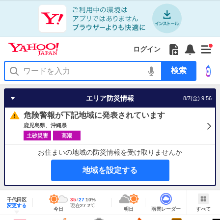
Yahoo!
Yahoo!
フ
フ
Yahoo!
お
サ
Yahoo!
新
JAPAN
ログイン
JAPAN
ォ
ォ
JAPAN
知
イ
JAPAN
着
ア
ロ
ロ
か
ら
ド
ID
Yahoo!
着
プ
ー
ー
ら
せ
メ
で
検
せ
リ
を
の
一
ニ
ロ
索
替
を
開
お
覧
ュ
グ
え
使
く
知
を
ー
イ
テ
う
エリア防災情報
8/7(金) 9:56
ら
開
を
ン
ー
せ
く
開
マ
危険警報が下記地域に発表されています
く
あ
り
鹿児島県
沖縄県
土砂災害
高潮
お住まいの地域の防災情報を受け取りませんか
地域を設定する
地
域
千代田区
最
35
最
降
27
10
%
情
明
雨
す
今
変更する
高
低
水
現
現在
27.2
℃
報
今日
明日
雨雲レーダー
すべて
日
雲
べ
日
気
気
確
在
の
レ
て
の
温
温
率
気
Yahoo!
天
ー