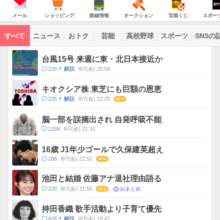
JAPAN
天
温
気
ダ
の
気
ー
メ
シ
路
オ
宝
ス
主
ー
ョ
線
ー
箱
ポ
メール
ショッピング
路線情報
オークション
宝箱くじ
スポー
な
ル
ッ
情
ク
く
ー
サ
ピ
報
シ
じ
ツ
ー
コ
ン
ョ
ナ
ビ
すべて
ニュース
おトク
芸能
高校野球
スポーツ
SNSの
グ
ン
ビ
ン
ス
テ
ト
ン
ピ
台風15号 来週に東・北日本接近か
ツ
ッ
一
コ
228
8/7(金) 20:58
解説
ク
覧
メ
ス
ン
キオクシア株 東芝にも巨額の恩恵
ト
コ
226
8/7(金) 22:25
NEW
解説
数
メ
ン
脳一部を誤摘出され 自発呼吸不能
ト
コ
1268
8/7(金) 21:31
数
メ
ン
16歳 J1年少ゴールで久保建英超え
ト
コ
286
8/7(金) 22:52
NEW
数
メ
ン
池田と結婚 佐藤アナ退社理由語る
ト
AIまとめ
コ
228
8/7(金) 21:50
NEW
数
メ
ン
持田香織 歌手活動より子育て優先
ト
コ
608
8/7(金) 18:47
解説