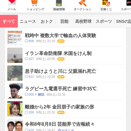
JAPAN
天
温
気
ダ
の
気
ー
メ
シ
路
オ
宝
ス
主
ー
ョ
線
ー
箱
ポ
メール
ショッピング
路線情報
オークション
宝箱くじ
スポー
な
ル
ッ
情
ク
く
ー
サ
ピ
報
シ
じ
ツ
ー
コ
ン
ョ
ナ
ビ
すべて
ニュース
おトク
芸能
高校野球
スポーツ
SNSの
グ
ン
ビ
ン
ス
テ
ト
ン
ピ
戦時中 複数大学で輸血の人体実験
ツ
ッ
一
コ
808
8/8(土) 22:19
NEW
ク
覧
メ
ス
ン
イラン革命防衛隊 米国をけん制
ト
コ
327
8/8(土) 22:55
NEW
数
メ
ン
息子助けようと川に 父親溺れ死亡
ト
コ
812
8/8(土) 23:28
NEW
数
メ
ン
ラグビー九電選手死亡 練習中35℃
ト
コ
800
8/8(土) 22:31
解説
数
メ
ン
離婚から2年 金田朋子の家族の形
ト
コ
209
8/8(土) 22:32
NEW
数
メ
ン
令和8年8月8日 芸能界で吉報続々
ト
AIまとめ
コ
479
8/8(土) 18:47