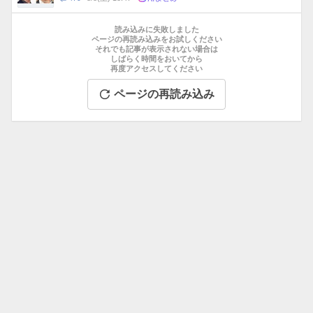
数
メ
お
ン
す
読み込みに失敗しました
ト
す
ページの再読み込みをお試しください
数
それでも記事が表示されない場合は
め
しばらく時間をおいてから
記
再度アクセスしてください
事
ページの再読み込み