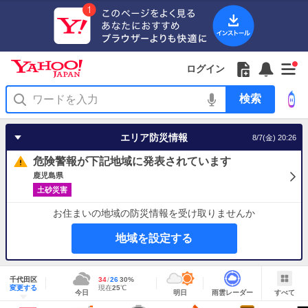
Yahoo!
Yahoo!
フ
フ
Yahoo!
お
サ
Yahoo!
新
JAPAN
ログイン
JAPAN
ォ
ォ
JAPAN
知
イ
JAPAN
着
ア
ロ
ロ
か
ら
ド
ID
Yahoo!
着
プ
ー
ー
ら
せ
メ
で
検
せ
リ
を
の
一
ニ
ロ
索
替
を
開
お
覧
ュ
グ
え
使
く
知
を
ー
イ
テ
う
エリア防災情報
8/7(金) 20:26
ら
開
を
ン
ー
せ
く
開
マ
危険警報が下記地域に発表されています
く
あ
り
鹿児島県
土砂災害
お住まいの地域の防災情報を受け取りませんか
地域を設定する
地
域
千代田区
最
34
最
降
26
30
%
情
明
雨
す
今
変更する
高
低
水
現
現在
25
℃
報
今日
明日
雨雲レーダー
すべて
日
雲
べ
日
気
気
確
在
の
レ
て
の
温
温
率
気
Yahoo!
天
ー