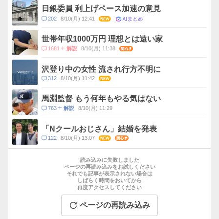
ス
ン
日銀委員 利上げペース加速の意見
ト
AIまとめ
コ
202
8/10(月) 12:41
NEW
数
メ
ン
世帯年収1000万円 理想とは遠い家
ト
コ
1681
8/10(月) 11:38
関心
解説
数
メ
ン
沢登り中の女性 流され行方不明に
ト
コ
312
8/10(月) 11:42
NEW
数
メ
ン
馬淵監督 もう何年もやる気はない
ト
コ
763
8/10(月) 11:29
解説
数
メ
ン
「Nクールおじさん」結婚を発表
ト
コ
122
8/10(月) 13:07
NEW
関心
数
メ
お
ン
す
読み込みに失敗しました
ト
す
ページの再読み込みをお試しください
数
それでも記事が表示されない場合は
め
しばらく時間をおいてから
記
再度アクセスしてください
事
ページの再読み込み