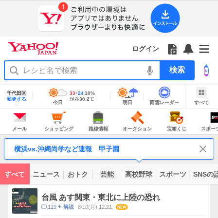
Yahoo!
Yahoo!
フ
フ
Yahoo!
お
サ
Yahoo!
JAPAN
ログイン
JAPAN
ォ
ォ
JAPAN
知
イ
JAPAN
ア
ロ
ロ
か
ら
ド
ID
Yahoo!
プ
ー
ー
ら
せ
メ
で
検
リ
を
の
一
ニ
ロ
索
を
開
お
覧
ュ
グ
使
地
く
知
を
ー
イ
域
千代田区
最
33
最
降
24
10
%
う
情
ら
開
を
ン
明
雨
す
今
変更する
高
低
水
現
現在
30.2
℃
報
今日
明日
雨雲レーダー
すべて
日
雲
べ
日
気
気
確
在
せ
く
開
の
レ
て
の
温
温
率
気
Yahoo!
天
ー
く
JAPAN
天
温
気
ダ
の
気
ー
メ
シ
路
オ
宝
ス
主
ー
ョ
線
ー
箱
ポ
メール
ショッピング
路線情報
オークション
宝箱くじ
スポー
な
ル
ッ
情
ク
く
ー
サ
ピ
報
シ
じ
ツ
ー
コ
ン
ョ
ナ
ビ
横浜vs.沖縄尚学など速報 甲子園
グ
ン
ビ
ン
ス
テ
ン
ツ
すべて
ニュース
おトク
芸能
高校野球
スポーツ
SNSの
一
ト
覧
ピ
台風 あす関東・東北に上陸の恐れ
ッ
コ
129
8/10(月) 12:21
NEW
解説
ク
メ