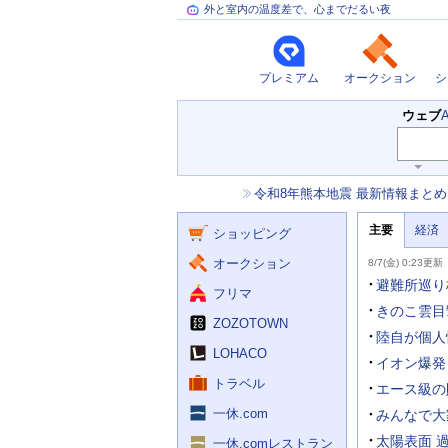
外と室内の温度差で、心までだるい夜
プレミアム
オークション
シ
検
ウェブ
索
主
キ
ー
な
お
令和8年熊本地震 最新情報まとめ
ワ
サ
知
ー
ー
ニ
ら
ド
主要
経済
ュ
ショッピング
せ
ビ
入
ー
力
主
ス
ス
オークション
8/7(金) 0:23更新
補
要
助
ニ
避難所巡り
フリマ
を
ュ
開
ー
きのこ雲目
く
ZOZOTOWN
ス
陸自が個人
LOHACO
イオン爆発
トラベル
エース級の
一休.com
みんなで大
太陽表面 
一休.comレストラン