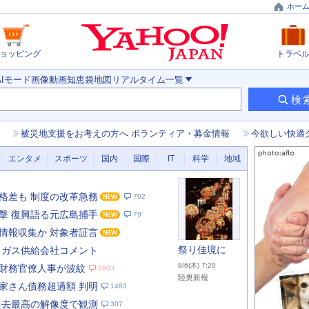
ホー
ョッピング
トラベ
AIモード
画像
動画
知恵袋
地図
リアルタイム
一覧
検
被災地支援をお考えの方へ ボランティア・募金情報
今欲しい快適
エンタメ
スポーツ
国内
国際
IT
科学
地域
格差も 制度の改革急務
702
撃 復興語る元広島捕手
79
情報収集か 対象者証言
祭り佳境に
 ガス供給会社コメント
8/6(木) 7:20
財務官僚人事が波紋
3503
陸奥新報
家さん債務超過額 判明
1483
あ
な
過去最高の解像度で観測
307