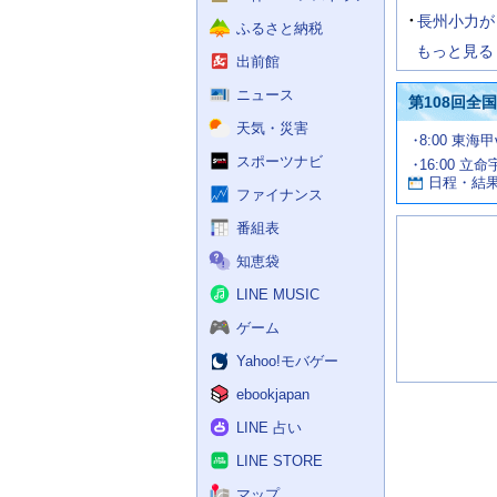
長州小力が
ふるさと納税
もっと見る
出前館
ニュース
第108回全
天気・災害
試
8:00 東海
合
スポーツナビ
16:00 立命
お
情
日程・結
報
す
ファイナンス
す
番組表
め
の
知恵袋
記
事
LINE MUSIC
ゲーム
Yahoo!モバゲー
ebookjapan
LINE 占い
LINE STORE
マップ