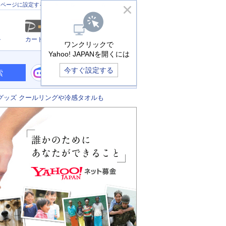
きっず版
アプリ版
ヘルプ
ムページに設定する
ル
カード
メール
ワンクリックで
Yahoo! JAPANを開くには
今すぐ設定する
索
グッズ クールリングや冷感タオルも