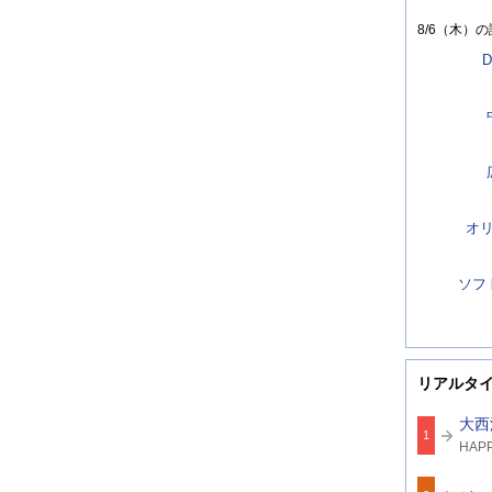
8/6（木）
の
D
オ
ソフ
リアルタ
大西
1
関
HAPP
連
ワ
ー