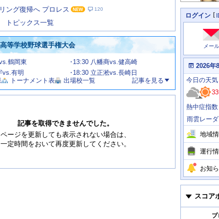
た
リング復帰へ プロレス
120
の
個
ログイン
人
ス
トピックス一覧
に
テ
関
ー
わ
国高等学校野球選手権大会
メー
タ
る
情
ス
甲vs.鶴岡東
13:30 八幡商vs.健高崎
報
本
2026年
日
宇vs.有明
18:30 立正淞vs.長崎日
今
の
今日
の天気
果
トーナメント表
出場校一覧
記事を見る
日
天
明
33
気
日
、
の
熱中症指数
運
天
行
気
雨雲レーダ
情
記事を取得できませんでした。
報
地域情
ページを更新しても表示されない場合は、
一定時間をおいて再度更新してください。
運行情
お知ら
スコア
プ