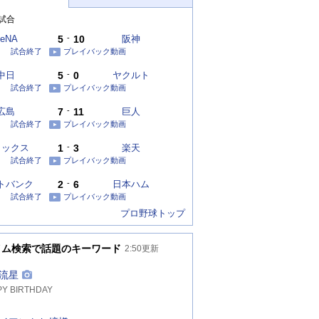
試合
eNA
5
-
10
阪神
試合終了
プレイバック動画
中日
5
-
0
ヤクルト
試合終了
プレイバック動画
広島
7
-
11
巨人
試合終了
プレイバック動画
リックス
1
-
3
楽天
試合終了
プレイバック動画
トバンク
2
-
6
日本ハム
試合終了
プレイバック動画
プロ野球トップ
イム検索で話題のキーワード
2:50
更新
流星
Y BIRTHDAY