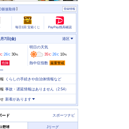
ID新規取得
登録情報
PayPay残高確認
ル
毎日1回 宝箱くじ
8月7日(金)
港区
明日
の天気
26
30
35
26
10
℃
℃
%
℃
℃
%
熱中症指数
危険
厳重警戒
ー
くらしの手続きや自治体情報など
報
事故・遅延情報はありません（2:54）
報
せ
新着があります
ボード
スポーツナビ
ロ野球
Jリーグ