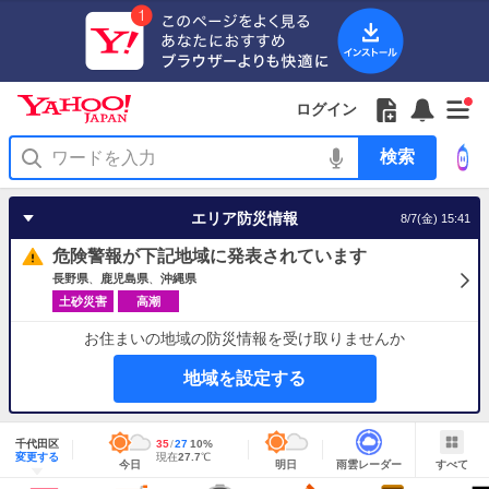
Yahoo!
Yahoo!
フ
フ
Yahoo!
お
サ
Yahoo!
新
JAPAN
ログイン
JAPAN
ォ
ォ
JAPAN
知
イ
JAPAN
着
ア
ロ
ロ
か
ら
ド
ID
Yahoo!
着
プ
ー
ー
ら
せ
メ
で
検
せ
リ
を
の
一
ニ
ロ
索
替
を
開
お
覧
ュ
グ
え
使
く
知
を
ー
イ
テ
う
エリア防災情報
8/7(金) 15:41
ら
開
を
ン
ー
せ
く
開
マ
危険警報が下記地域に発表されています
く
あ
り
長野県
鹿児島県
沖縄県
土砂災害
高潮
お住まいの地域の防災情報を受け取りませんか
地域を設定する
地
域
千代田区
最
35
最
降
27
10
%
情
明
雨
す
今
変更する
高
低
水
現
現在
27.7
℃
報
今日
明日
雨雲レーダー
すべて
日
雲
べ
日
気
気
確
在
の
レ
て
の
温
温
率
気
Yahoo!
天
ー