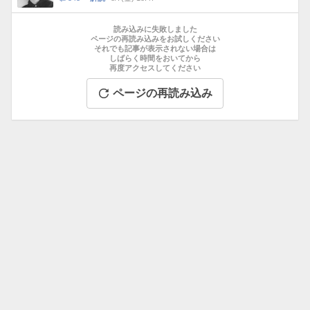
数
メ
お
ン
す
読み込みに失敗しました
ト
す
ページの再読み込みをお試しください
数
それでも記事が表示されない場合は
め
しばらく時間をおいてから
記
再度アクセスしてください
事
ページの再読み込み