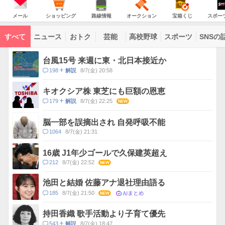
JAPAN
天
温
気
ダ
の
気
ー
メ
シ
路
オ
宝
ス
主
ー
ョ
線
ー
箱
ポ
メール
ショッピング
路線情報
オークション
宝箱くじ
スポー
な
ル
ッ
情
ク
く
ー
サ
ピ
報
シ
じ
ツ
ー
コ
ン
ョ
ナ
ビ
すべて
ニュース
おトク
芸能
高校野球
スポーツ
SNSの
グ
ン
ビ
ン
ス
テ
ト
ン
ピ
台風15号 来週に東・北日本接近か
ツ
ッ
一
コ
198
8/7(金) 20:58
解説
ク
覧
メ
ス
ン
キオクシア株 東芝にも巨額の恩恵
ト
コ
179
8/7(金) 22:25
NEW
解説
数
メ
ン
脳一部を誤摘出され 自発呼吸不能
ト
コ
1064
8/7(金) 21:31
数
メ
ン
16歳 J1年少ゴールで久保建英超え
ト
コ
212
8/7(金) 22:52
NEW
数
メ
ン
池田と結婚 佐藤アナ退社理由語る
ト
AIまとめ
コ
185
8/7(金) 21:50
NEW
数
メ
ン
持田香織 歌手活動より子育て優先
ト
コ
543
8/7(金) 18:47
解説