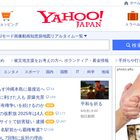
ホー
ョッピング
トラベ
AIモード
画像
動画
知恵袋
地図
リアルタイム
一覧
検
とめ
被災地支援をお考えの方へ ボランティア・募金情報
手持ちや打
エンタメ
スポーツ
国内
国際
IT
科学
地域
新
 あす沖縄本島に最接近へ
54
に剥けた人も 原爆光景
169
平和を祈る
領有権争いを続けるのか
8/6(木) 8:00
仮釈放 2025年は4人
172
朝日新聞
サイトで妨害疑い 逮捕
307
 名駅前から覇権奪還?
198
あ
な
ん 7回制に反対の理由