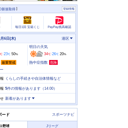
ID新規取得
登録情報
PayPay残高確認
ル
毎日1回 宝箱くじ
8月6日(木)
港区
明日
の天気
23
50
34
26
20
℃
℃
%
℃
℃
%
熱中症指数
厳重警戒
危険
ー
くらしの手続きや自治体情報など
報
5
件の情報があります（
14:00
）
報
せ
新着があります
ボード
スポーツナビ
ロ野球
Jリーグ