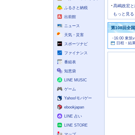
髙嶋政宏と
ふるさと納税
もっと見る
出前館
ニュース
第108回全
天気・災害
試
16:00 東筑
お
合
日程・結
スポーツナビ
す
情
す
報
ファイナンス
め
の
番組表
記
知恵袋
事
LINE MUSIC
ゲーム
Yahoo!モバゲー
ebookjapan
LINE 占い
LINE STORE
マップ