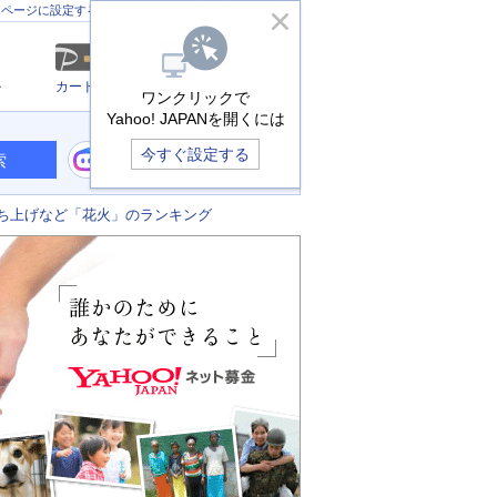
きっず版
アプリ版
ヘルプ
ムページに設定する
ル
カード
メール
ワンクリックで
Yahoo! JAPANを開くには
今すぐ設定する
索
ち上げなど「花火」のランキング