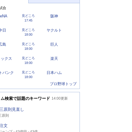
試合
eNA
見どころ
阪神
17:45
中日
見どころ
ヤクルト
18:00
広島
見どころ
巨人
18:00
リックス
見どころ
楽天
18:00
トバンク
見どころ
日本ハム
18:00
プロ野球トップ
イム検索で話題のキーワード
14:00
更新
三原則見直し
三原則
注文
ジャンプ
43億円
43億