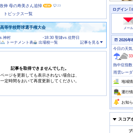
た
政伸 母の寿美さん追悼
23
の
個
ログイン
人
ス
トピックス一覧
に
テ
関
ー
わ
国高等学校野球選手権大会
メー
タ
る
情
ス
vs.神村
18:30 聖隷vs.佐野日
報
本
2026年
果
トーナメント表
出場校一覧
記事を見る
日
今
の
今日
の天気
日
天
明
33
気
日
、
の
熱中症指数
運
天
記事を取得できませんでした。
行
気
雨雲レーダ
情
ページを更新しても表示されない場合は、
報
一定時間をおいて再度更新してください。
地域情
運行情
お知ら
スコア
プ