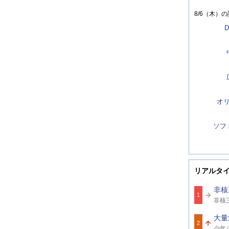
8/6（木）
の
D
オ
ソフ
リアルタ
非核
1
関
非核
連
ワ
大量
ー
2
関
ド
少年