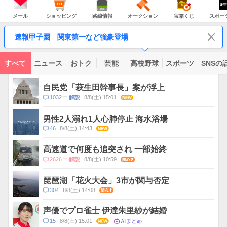
JAPAN
天
温
気
ダ
の
気
ー
メ
シ
路
オ
宝
ス
主
ー
ョ
線
ー
箱
ポ
メール
ショッピング
路線情報
オークション
宝箱くじ
スポー
な
ル
ッ
情
ク
く
ー
サ
ピ
報
シ
じ
ツ
ー
コ
ン
ョ
ナ
ビ
速報甲子園 関東第一など強豪登場
グ
ン
ビ
ン
ス
テ
ン
ツ
すべて
ニュース
おトク
芸能
高校野球
スポーツ
SNSの
一
ト
覧
ピ
自民党「萩生田幹事長」案が浮上
ッ
コ
1032
8/8(土) 15:01
NEW
解説
ク
メ
ス
ン
男性2人溺れ1人心肺停止 海水浴場
ト
コ
46
8/8(土) 14:43
NEW
数
メ
ン
高速道で何度も追突され 一部始終
ト
コ
2626
8/8(土) 10:59
関心
解説
数
メ
ン
琵琶湖「花火大会」3市が関与否定
ト
コ
304
8/8(土) 14:08
関心
数
メ
ン
声優でプロ雀士 伊達朱里紗が結婚
ト
AIまとめ
コ
15
8/8(土) 15:01
NEW
数