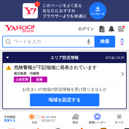
Yahoo!
Yahoo!
フ
フ
Yahoo!
お
サ
Yahoo!
新
JAPAN
ログイン
JAPAN
ォ
ォ
JAPAN
知
イ
JAPAN
着
ア
ロ
ロ
か
ら
ド
ID
Yahoo!
着
プ
ー
ー
ら
せ
メ
で
検
せ
リ
を
の
一
ニ
ロ
索
替
を
開
お
覧
ュ
グ
え
使
く
知
を
ー
イ
テ
う
エリア防災情報
8/7(金) 20:26
ら
開
を
ン
ー
せ
く
開
マ
危険警報が下記地域に発表されています
く
あ
り
鹿児島県
沖縄県
土砂災害
高潮
お住まいの地域の防災情報を受け取りませんか
地域を設定する
地
域
千代田区
最
35
最
降
27
10
%
情
明
雨
す
今
変更する
高
低
水
現
現在
33.1
℃
報
今日
明日
雨雲レーダー
すべて
日
雲
べ
日
気
気
確
在
の
レ
て
の
温
温
率
気
Yahoo!
天
ー