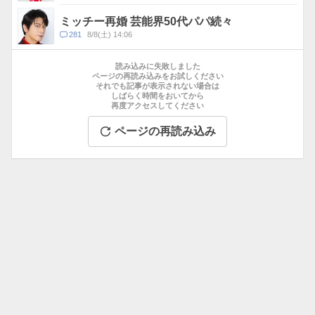
メ
ン
ミッチー再婚 芸能界50代パパ続々
ト
コ
281
8/8(土) 14:06
数
メ
お
ン
す
読み込みに失敗しました
ト
す
ページの再読み込みをお試しください
数
それでも記事が表示されない場合は
め
しばらく時間をおいてから
記
再度アクセスしてください
事
ページの再読み込み