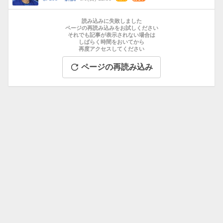
数
メ
お
ン
す
読み込みに失敗しました
ト
す
ページの再読み込みをお試しください
数
それでも記事が表示されない場合は
め
しばらく時間をおいてから
記
再度アクセスしてください
事
ページの再読み込み