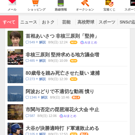
意
JAPAN
天
気
ダ
報
の
気
ー
メ
シ
路
オ
宝
ス
が
主
ー
ョ
線
ー
箱
ポ
メール
ショッピング
路線情報
オークション
宝箱くじ
スポー
な
出
ル
ッ
情
ク
く
ー
サ
て
ピ
報
シ
じ
ツ
ー
コ
い
ン
ョ
ナ
ビ
すべて
ニュース
おトク
芸能
高校野球
スポーツ
SNSの
グ
ン
ビ
ン
ま
ス
す
テ
ト
ン
ピ
首相あいさつ 非核三原則「堅持」
ツ
ッ
一
AIまとめ
コ
549
8/9(日) 12:24
NEW
解説
ク
覧
メ
ス
ン
非核三原則 堅持求める地方議会増
ト
コ
485
8/9(日) 10:09
NEW
解説
数
メ
ン
80歳母を踏み死亡させた疑い 逮捕
ト
コ
273
8/9(日) 12:39
NEW
解説
数
メ
ン
阿波おどりで不適切な動画 憤り
ト
コ
1346
8/9(日) 10:46
関心
解説
数
メ
ン
市関与否定の琵琶湖花火大会 中止
ト
AIまとめ
コ
587
8/9(日) 12:06
数
メ
ン
大谷が決勝適時打 ド軍連敗止める
ト
コ
105
8/9(日) 12:53
NEW
関心
解説