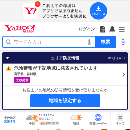
Yahoo!
Yahoo!
フ
フ
Yahoo!
お
サ
Yahoo!
JAPAN
ログイン
JAPAN
ォ
ォ
JAPAN
知
イ
JAPAN
ア
ロ
ロ
か
ら
ド
ID
Yahoo!
プ
ー
ー
ら
せ
メ
で
検
リ
を
の
一
ニ
ロ
索
を
開
お
覧
ュ
グ
使
く
知
を
ー
イ
う
エリア防災情報
8/9(日) 4:01
ら
開
を
ン
せ
く
開
危険警報が下記地域に発表されています
く
岩手県
宮城県
土砂災害
お住まいの地域の防災情報を受け取りませんか
地域を設定する
地
最
34
最
降
26
30
%
域
千代田区
高
低
水
現
現在
31.7
℃
情
警
明
雨
す
今
変更する
気
気
確
在
報
報・
熱中症警戒
今日
明日
雨雲レーダー
すべて
日
雲
べ
日
温
温
率
気
注
の
レ
て
の
Yahoo!
温
天
ー