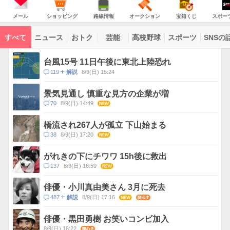
意
JAPAN
天
温
気
ダ
報
の
気
ー
メ
シ
路
オ
宝
ス
が
主
ー
ョ
線
ー
箱
ポ
メール
ショッピング
路線情報
オークション
宝箱くじ
スポー
な
出
ル
ッ
情
ク
く
ー
サ
て
ピ
報
シ
じ
ツ
ー
コ
い
ン
ョ
ナ
ビ
すべて
ニュース
おトク
芸能
高校野球
スポーツ
SNSの
グ
ン
ビ
ン
ま
ス
す
テ
ト
ン
ピ
台風15号 11日午後に東北上陸恐れ
ツ
ッ
一
コ
119
8/9(日) 15:24
解説
ク
覧
メ
ス
ン
景気見通し 慎重な見方の企業が増
ト
コ
70
8/9(日) 14:49
NEW
数
メ
ン
橋流され267人が孤立 下山始まる
ト
コ
38
8/9(日) 17:20
NEW
数
メ
ン
がれきの下にチワワ 15h後に救出
ト
コ
137
8/9(日) 16:59
NEW
数
メ
ン
俳優・小川真由美さん 3月に死去
ト
コ
487
8/9(日) 17:16
NEW
関心
解説
数
メ
ン
俳優・黒田勇樹 お笑いコンビ加入
ト
8/9(日) 16:22
関心