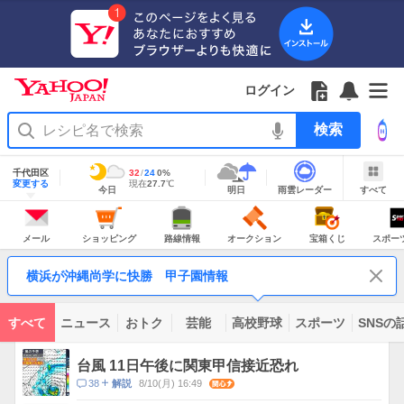
Yahoo!
Yahoo!
フ
フ
Yahoo!
お
サ
Yahoo!
JAPAN
ログイン
JAPAN
ォ
ォ
JAPAN
知
イ
JAPAN
ア
ロ
ロ
か
ら
ド
ID
Yahoo!
プ
ー
ー
ら
せ
メ
で
検
リ
を
の
一
ニ
ロ
索
を
開
お
覧
ュ
グ
使
地
く
知
を
ー
イ
域
千代田区
最
32
最
降
24
0
%
う
情
ら
開
を
ン
明
雨
す
今
変更する
高
低
水
現
現在
27.7
℃
報
今日
明日
雨雲レーダー
すべて
日
雲
べ
日
気
気
確
在
せ
く
開
の
レ
て
の
温
温
率
気
Yahoo!
天
ー
く
JAPAN
天
温
気
ダ
の
気
ー
メ
シ
路
オ
宝
ス
主
ー
ョ
線
ー
箱
ポ
メール
ショッピング
路線情報
オークション
宝箱くじ
スポー
な
ル
ッ
情
ク
く
ー
サ
ピ
報
シ
じ
ツ
ー
コ
ン
ョ
ナ
ビ
横浜が沖縄尚学に快勝 甲子園情報
グ
ン
ビ
ン
ス
テ
ン
ツ
すべて
ニュース
おトク
芸能
高校野球
スポーツ
SNSの
一
ト
覧
ピ
台風 11日午後に関東甲信接近恐れ
ッ
コ
38
8/10(月) 16:49
関心
解説
ク
メ