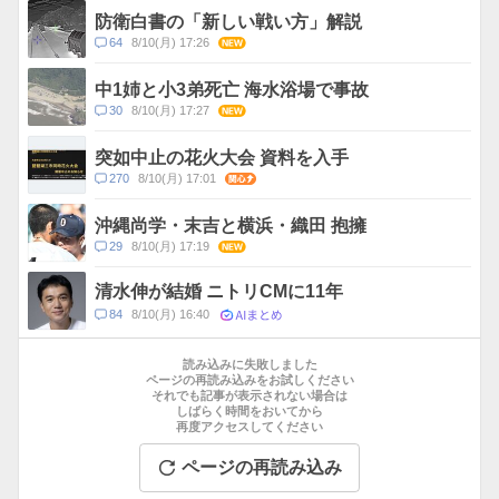
ス
ン
防衛白書の「新しい戦い方」解説
ト
コ
64
8/10(月) 17:26
NEW
数
メ
ン
中1姉と小3弟死亡 海水浴場で事故
ト
コ
30
8/10(月) 17:27
NEW
数
メ
ン
突如中止の花火大会 資料を入手
ト
コ
270
8/10(月) 17:01
関心
数
メ
ン
沖縄尚学・末吉と横浜・織田 抱擁
ト
コ
29
8/10(月) 17:19
NEW
数
メ
ン
清水伸が結婚 ニトリCMに11年
ト
AIまとめ
コ
84
8/10(月) 16:40
数
メ
お
ン
す
読み込みに失敗しました
ト
す
ページの再読み込みをお試しください
数
それでも記事が表示されない場合は
め
しばらく時間をおいてから
記
再度アクセスしてください
事
ページの再読み込み