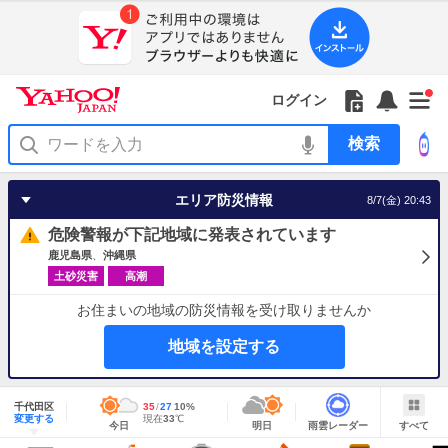
Yahoo!
Yahoo!
フ
フ
Yahoo!
お
サ
Yahoo!
新
JAPAN
ログイン
JAPAN
ォ
ォ
JAPAN
知
イ
JAPAN
着
ア
ロ
ロ
か
ら
ド
ID
Yahoo!
着
プ
ー
ー
ら
せ
メ
で
検
せ
リ
を
の
一
ニ
ロ
索
替
を
開
お
覧
ュ
グ
え
使
く
知
を
ー
イ
テ
う
エリア防災情報
8/7(金) 20:43
ら
開
を
ン
ー
せ
く
開
マ
危険警報が下記地域に発表されています
く
あ
り
鹿児島県
沖縄県
土砂災害
高潮
お住まいの地域の防災情報を受け取りませんか
地域を設定する
地
域
千代田区
最
35
最
降
27
10
%
情
明
雨
す
今
変更する
高
低
水
現
現在
33
℃
報
今日
明日
雨雲レーダー
すべて
日
雲
べ
日
気
気
確
在
の
レ
て
の
温
温
率
気
Yahoo!
天
ー