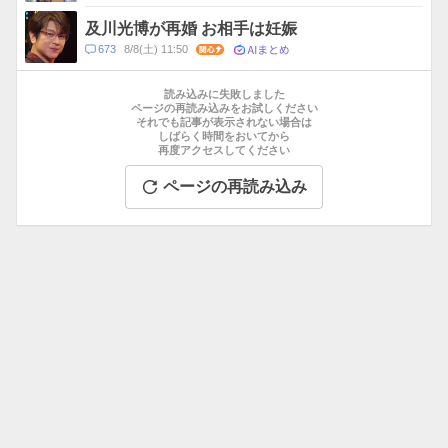
及川光博が再婚 お相手は妊娠
AIまとめ
コ
673
8/8(土) 11:50
関心
メ
お
ン
す
読み込みに失敗しました
ト
す
ページの再読み込みをお試しください
数
それでも記事が表示されない場合は
め
しばらく時間をおいてから
記
再度アクセスしてください
事
ページの再読み込み