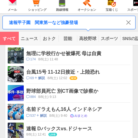
JAPAN
天
温
気
ダ
の
気
ー
メ
シ
路
オ
宝
ス
主
ー
ョ
線
ー
箱
ポ
メール
ショッピング
路線情報
オークション
宝箱くじ
スポー
な
ル
ッ
情
ク
く
ー
サ
ピ
報
シ
じ
ツ
ー
コ
ン
ョ
ナ
ビ
速報甲子園 関東第一など強豪登場
グ
ン
ビ
ン
ス
テ
ン
ツ
すべて
ニュース
おトク
芸能
高校野球
スポーツ
SNSの
一
ト
覧
ピ
無理に学校行かせ被爆死 母は自責
ッ
コ
174
8/8(土) 11:48
ク
メ
ス
ン
台風15号 11-12日接近・上陸恐れ
ト
コ
69
8/8(土) 12:02
NEW
解説
数
メ
ン
野球部員死亡 別CT画像で診察か
ト
コ
884
8/8(土) 9:13
数
メ
ン
名前ドラえもん16人 インドネシア
ト
AIまとめ
コ
537
8/8(土) 9:40
解説
数
メ
ン
速報 Dバックスvs.ドジャース
ト
8/8(土) 12:41
LIVE
数