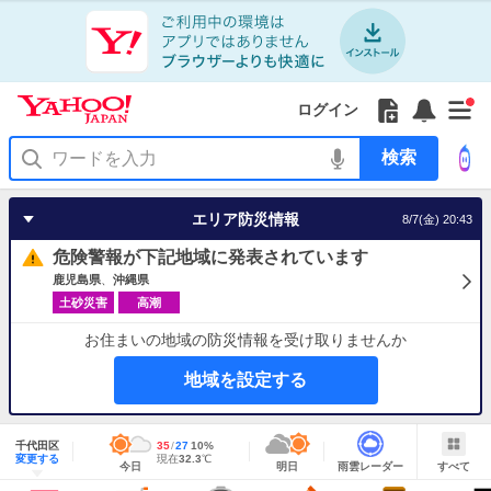
Yahoo!
Yahoo!
フ
フ
Yahoo!
お
サ
Yahoo!
新
JAPAN
ログイン
JAPAN
ォ
ォ
JAPAN
知
イ
JAPAN
着
ア
ロ
ロ
か
ら
ド
ID
Yahoo!
着
プ
ー
ー
ら
せ
メ
で
検
せ
リ
を
の
一
ニ
ロ
索
替
を
開
お
覧
ュ
グ
え
使
く
知
を
ー
イ
テ
う
エリア防災情報
8/7(金) 20:43
ら
開
を
ン
ー
せ
く
開
マ
危険警報が下記地域に発表されています
く
あ
り
鹿児島県
沖縄県
土砂災害
高潮
お住まいの地域の防災情報を受け取りませんか
地域を設定する
地
域
千代田区
最
35
最
降
27
10
%
情
明
雨
す
今
変更する
高
低
水
現
現在
32.3
℃
報
今日
明日
雨雲レーダー
すべて
日
雲
べ
日
気
気
確
在
の
レ
て
の
温
温
率
気
Yahoo!
天
ー