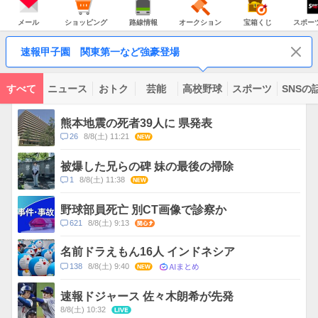
JAPAN
天
温
気
ダ
の
気
ー
メ
シ
路
オ
宝
ス
主
ー
ョ
線
ー
箱
ポ
メール
ショッピング
路線情報
オークション
宝箱くじ
スポー
な
ル
ッ
情
ク
く
ー
サ
ピ
報
シ
じ
ツ
ー
コ
ン
ョ
ナ
ビ
速報甲子園 関東第一など強豪登場
グ
ン
ビ
ン
ス
テ
ン
ツ
すべて
ニュース
おトク
芸能
高校野球
スポーツ
SNSの
一
ト
覧
ピ
熊本地震の死者39人に 県発表
ッ
コ
26
8/8(土) 11:21
NEW
ク
メ
ス
ン
被爆した兄らの碑 妹の最後の掃除
ト
コ
1
8/8(土) 11:38
NEW
数
メ
ン
野球部員死亡 別CT画像で診察か
ト
コ
621
8/8(土) 9:13
関心
数
メ
ン
名前ドラえもん16人 インドネシア
ト
AIまとめ
コ
138
8/8(土) 9:40
NEW
数
メ
ン
速報ドジャース 佐々木朗希が先発
ト
8/8(土) 10:32
LIVE
数