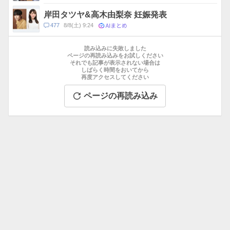
岸田タツヤ&高木由梨奈 妊娠発表
AIまとめ
コ
477
8/8(土) 9:24
メ
お
ン
す
読み込みに失敗しました
ト
す
ページの再読み込みをお試しください
数
それでも記事が表示されない場合は
め
しばらく時間をおいてから
記
再度アクセスしてください
事
ページの再読み込み