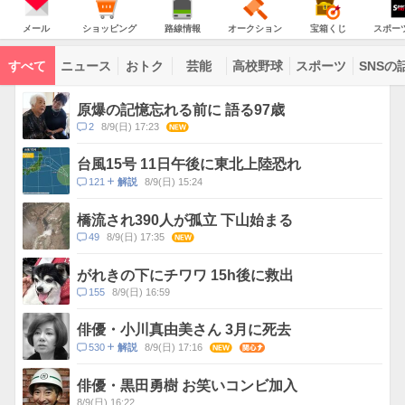
意
JAPAN
天
温
気
ダ
報
の
気
ー
メ
シ
路
オ
宝
ス
が
主
ー
ョ
線
ー
箱
ポ
メール
ショッピング
路線情報
オークション
宝箱くじ
スポー
な
出
ル
ッ
情
ク
く
ー
サ
て
ピ
報
シ
じ
ツ
ー
コ
い
ン
ョ
ナ
ビ
すべて
ニュース
おトク
芸能
高校野球
スポーツ
SNSの
グ
ン
ビ
ン
ま
ス
す
テ
ト
ン
ピ
原爆の記憶忘れる前に 語る97歳
ツ
ッ
一
コ
2
8/9(日) 17:23
NEW
ク
覧
メ
ス
ン
台風15号 11日午後に東北上陸恐れ
ト
コ
121
8/9(日) 15:24
解説
数
メ
ン
橋流され390人が孤立 下山始まる
ト
コ
49
8/9(日) 17:35
NEW
数
メ
ン
がれきの下にチワワ 15h後に救出
ト
コ
155
8/9(日) 16:59
数
メ
ン
俳優・小川真由美さん 3月に死去
ト
コ
530
8/9(日) 17:16
NEW
関心
解説
数
メ
ン
俳優・黒田勇樹 お笑いコンビ加入
ト
8/9(日) 16:22