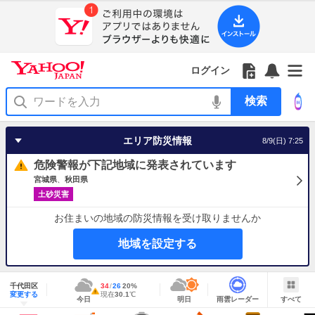
Yahoo!
Yahoo!
フ
フ
Yahoo!
お
サ
Yahoo!
JAPAN
ログイン
JAPAN
ォ
ォ
JAPAN
知
イ
JAPAN
ア
ロ
ロ
か
ら
ド
ID
Yahoo!
プ
ー
ー
ら
せ
メ
で
検
リ
を
の
一
ニ
ロ
索
を
開
お
覧
ュ
グ
使
く
知
を
ー
イ
う
エリア防災情報
8/9(日) 7:25
ら
開
を
ン
せ
く
開
危険警報が下記地域に発表されています
く
宮城県
秋田県
土砂災害
お住まいの地域の防災情報を受け取りませんか
地域を設定する
地
域
千代田区
最
34
最
降
26
20
%
情
警
明
雨
す
今
変更する
高
低
水
現
現在
30.1
℃
報
報・
今日
明日
雨雲レーダー
すべて
日
雲
べ
日
気
気
確
在
注
の
レ
て
の
温
温
率
気
Yahoo!
天
ー