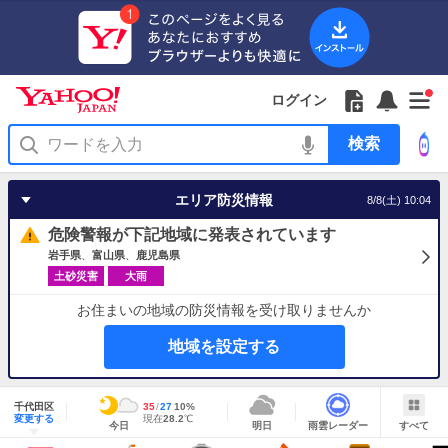
Yahoo!
Yahoo!
フ
フ
Yahoo!
お
サ
Yahoo!
新
JAPAN
ログイン
JAPAN
ォ
ォ
JAPAN
知
イ
JAPAN
着
ア
ロ
ロ
か
ら
ド
ID
Yahoo!
着
プ
ー
ー
ら
せ
メ
で
検
せ
リ
を
の
一
ニ
ロ
索
替
を
開
お
覧
ュ
グ
え
使
く
知
を
ー
イ
テ
う
エリア防災情報
8/8(土) 10:04
ら
開
を
ン
ー
せ
く
開
マ
危険警報が下記地域に発表されています
く
あ
り
岩手県
富山県
鹿児島県
土砂災害
大雨
お住まいの地域の防災情報を受け取りませんか
地域を設定する
地
域
千代田区
最
35
最
降
27
10
%
情
明
雨
す
今
変更する
高
低
水
現
現在
28.2
℃
報
今日
明日
雨雲レーダー
すべて
日
雲
べ
日
気
気
確
在
の
レ
て
の
温
温
率
気
Yahoo!
天
ー