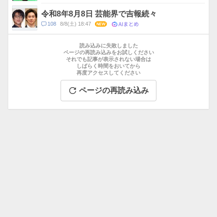
メ
ン
令和8年8月8日 芸能界で吉報続々
ト
AIまとめ
コ
108
8/8(土) 18:47
NEW
数
メ
お
ン
す
読み込みに失敗しました
ト
す
ページの再読み込みをお試しください
数
それでも記事が表示されない場合は
め
しばらく時間をおいてから
記
再度アクセスしてください
事
ページの再読み込み