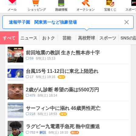
JAPAN
天
温
気
ダ
の
気
ー
メ
シ
路
オ
宝
ス
主
ー
ョ
線
ー
箱
ポ
メール
ショッピング
路線情報
オークション
宝箱くじ
スポー
な
ル
ッ
情
ク
く
ー
サ
ピ
報
シ
じ
ツ
ー
コ
ン
ョ
ナ
ビ
速報甲子園 関東第一など強豪登場
グ
ン
ビ
ン
ス
テ
ン
ツ
すべて
ニュース
おトク
芸能
高校野球
スポーツ
SNSの
一
ト
覧
ピ
前回地震の教訓 生きた熊本赤十字
ッ
コ
59
8/8(土) 15:13
ク
メ
ス
ン
台風15号 11-12日に東北上陸恐れ
ト
コ
17
8/8(土) 19:16
NEW
数
メ
ン
2歳がん診断 希望の薬は5500万円
ト
コ
479
8/8(土) 18:14
数
メ
ン
サーフィン中に溺れ 46歳男性死亡
ト
コ
218
8/8(土) 18:53
NEW
数
メ
ン
ラグビー九電選手急死 熱中症搬送
ト
コ
752
8/8(土) 18:10
関心
解説
数