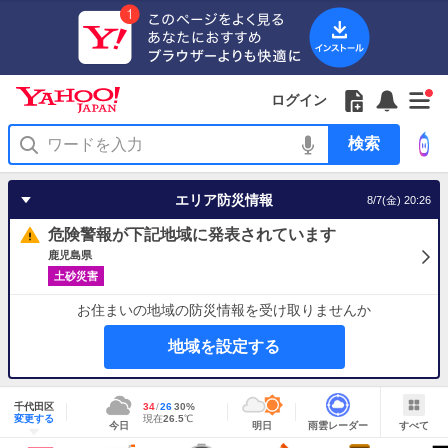
Yahoo!
Yahoo!
フ
フ
Yahoo!
お
サ
Yahoo!
新
JAPAN
ログイン
JAPAN
ォ
ォ
JAPAN
知
イ
JAPAN
着
ア
ロ
ロ
か
ら
ド
ID
Yahoo!
着
プ
ー
ー
ら
せ
メ
で
検
せ
リ
を
の
一
ニ
ロ
索
替
を
開
お
覧
ュ
グ
え
使
く
知
を
ー
イ
テ
う
エリア防災情報
8/7(金) 20:26
ら
開
を
ン
ー
せ
く
開
マ
危険警報が下記地域に発表されています
く
あ
り
鹿児島県
土砂災害
お住まいの地域の防災情報を受け取りませんか
地域を設定する
地
域
千代田区
最
34
最
降
26
30
%
情
明
雨
す
今
変更する
高
低
水
現
現在
26.5
℃
報
今日
明日
雨雲レーダー
すべて
日
雲
べ
日
気
気
確
在
の
レ
て
の
温
温
率
気
Yahoo!
天
ー