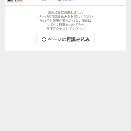
数
メ
お
ン
す
読み込みに失敗しました
ト
す
ページの再読み込みをお試しください
数
それでも記事が表示されない場合は
め
しばらく時間をおいてから
記
再度アクセスしてください
事
ページの再読み込み