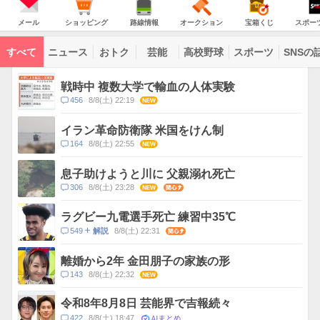
JAPAN
天
温
気
ダ
の
気
ー
メ
シ
路
オ
宝
ス
主
ー
ョ
線
ー
箱
ポ
メール
ショッピング
路線情報
オークション
宝箱くじ
スポー
な
ル
ッ
情
ク
く
ー
サ
ピ
報
シ
じ
ツ
ー
コ
ン
ョ
ナ
ビ
すべて
ニュース
おトク
芸能
高校野球
スポーツ
SNSの
グ
ン
ビ
ン
ス
テ
ト
ン
ピ
戦時中 複数大学で輸血の人体実験
ツ
ッ
一
コ
456
8/8(土) 22:19
NEW
ク
覧
メ
ス
ン
イラン革命防衛隊 米国をけん制
ト
コ
164
8/8(土) 22:55
NEW
数
メ
ン
息子助けようと川に 父親溺れ死亡
ト
コ
306
8/8(土) 23:28
NEW
関心
数
メ
ン
ラグビー九電選手死亡 練習中35℃
ト
コ
549
8/8(土) 22:31
関心
解説
数
メ
ン
離婚から2年 金田朋子の家族の形
ト
コ
143
8/8(土) 22:32
NEW
数
メ
ン
令和8年8月8日 芸能界で吉報続々
ト
AIまとめ
コ
422
8/8(土) 18:47