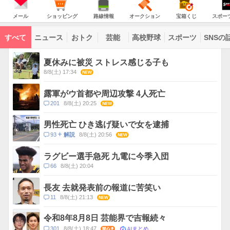
JAPAN
天
温
気
ダ
の
気
ー
メ
シ
路
オ
宝
ス
主
ー
ョ
線
ー
箱
ポ
メール
ショッピング
路線情報
オークション
宝箱くじ
スポー
な
ル
ッ
情
ク
く
ー
サ
ピ
報
シ
じ
ツ
ー
コ
ン
ョ
ナ
ビ
すべて
ニュース
おトク
芸能
高校野球
スポーツ
SNSの
グ
ン
ビ
ン
ス
テ
ト
ン
ピ
夏休みに被災 ストレス感じる子も
ツ
ッ
一
8/8(土) 17:34
NEW
ク
覧
ス
露軍がウ首都や周辺攻撃 4人死亡
コ
201
8/8(土) 20:25
NEW
メ
ン
男性死亡 ひき逃げ疑いで女を逮捕
ト
コ
93
8/8(土) 20:56
NEW
解説
数
メ
ン
ラグビー選手急死 九電に今季入団
ト
コ
66
8/8(土) 20:04
数
メ
ン
長友 去就発表前の報道に苦笑い
ト
コ
11
8/8(土) 21:13
NEW
数
メ
ン
令和8年8月8日 芸能界で吉報続々
ト
AIまとめ
コ
301
8/8(土) 18:47
関心