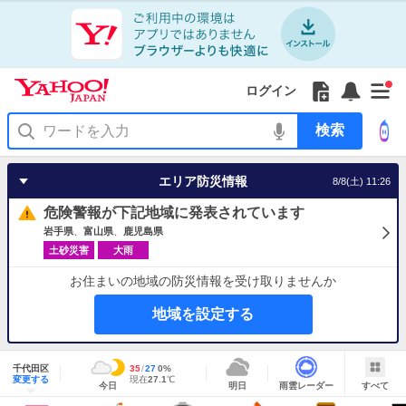
Yahoo!
Yahoo!
フ
フ
Yahoo!
お
サ
Yahoo!
新
JAPAN
ログイン
JAPAN
ォ
ォ
JAPAN
知
イ
JAPAN
着
ア
ロ
ロ
か
ら
ド
ID
Yahoo!
着
プ
ー
ー
ら
せ
メ
で
検
せ
リ
を
の
一
ニ
ロ
索
替
を
開
お
覧
ュ
グ
え
使
く
知
を
ー
イ
テ
う
エリア防災情報
8/8(土) 11:26
ら
開
を
ン
ー
せ
く
開
マ
危険警報が下記地域に発表されています
く
あ
り
岩手県
富山県
鹿児島県
土砂災害
大雨
お住まいの地域の防災情報を受け取りませんか
地域を設定する
地
域
千代田区
最
35
最
降
27
0
%
情
明
雨
す
今
変更する
高
低
水
現
現在
27.1
℃
報
今日
明日
雨雲レーダー
すべて
日
雲
べ
日
気
気
確
在
の
レ
て
の
温
温
率
気
Yahoo!
天
ー