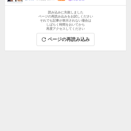
数
メ
お
ン
す
読み込みに失敗しました
ト
す
ページの再読み込みをお試しください
数
それでも記事が表示されない場合は
め
しばらく時間をおいてから
記
再度アクセスしてください
事
ページの再読み込み