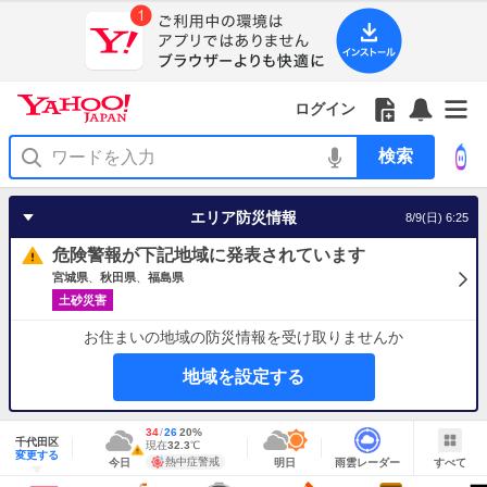
Yahoo!
Yahoo!
フ
フ
Yahoo!
お
サ
Yahoo!
JAPAN
ログイン
JAPAN
ォ
ォ
JAPAN
知
イ
JAPAN
ア
ロ
ロ
か
ら
ド
ID
Yahoo!
プ
ー
ー
ら
せ
メ
で
検
リ
を
の
一
ニ
ロ
索
を
開
お
覧
ュ
グ
使
く
知
を
ー
イ
う
エリア防災情報
8/9(日) 6:25
ら
開
を
ン
せ
く
開
危険警報が下記地域に発表されています
く
宮城県
秋田県
福島県
土砂災害
お住まいの地域の防災情報を受け取りませんか
地域を設定する
地
最
34
最
降
26
20
%
域
千代田区
高
低
水
現
現在
32.3
℃
情
警
明
雨
す
今
変更する
気
気
確
在
報
報・
熱中症警戒
今日
明日
雨雲レーダー
すべて
日
雲
べ
日
温
温
率
気
注
の
レ
て
の
Yahoo!
温
天
ー