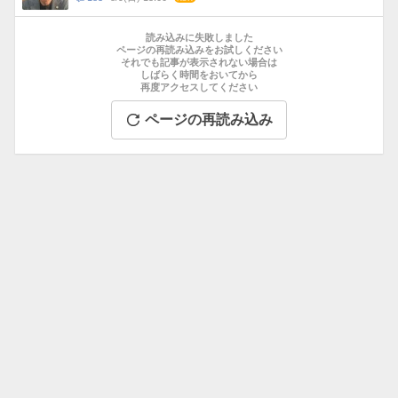
数
メ
お
ン
す
読み込みに失敗しました
ト
す
ページの再読み込みをお試しください
数
それでも記事が表示されない場合は
め
しばらく時間をおいてから
記
再度アクセスしてください
事
ページの再読み込み