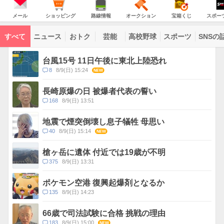
意
JAPAN
天
気
ダ
報
の
気
ー
メ
シ
路
オ
宝
ス
が
主
ー
ョ
線
ー
箱
ポ
メール
ショッピング
路線情報
オークション
宝箱くじ
スポー
な
出
ル
ッ
情
ク
く
ー
サ
て
ピ
報
シ
じ
ツ
ー
コ
い
ン
ョ
ナ
ビ
すべて
ニュース
おトク
芸能
高校野球
スポーツ
SNSの
グ
ン
ビ
ン
ま
ス
す
テ
ト
ン
ピ
台風15号 11日午後に東北上陸恐れ
ツ
ッ
一
コ
8
8/9(日) 15:24
NEW
ク
覧
メ
ス
ン
長崎原爆の日 被爆者代表の誓い
ト
コ
168
8/9(日) 13:51
数
メ
ン
地震で煙突倒壊し息子犠牲 母思い
ト
コ
40
8/9(日) 15:14
NEW
数
メ
ン
槍ヶ岳に遺体 付近では19歳が不明
ト
コ
375
8/9(日) 13:31
数
メ
ン
ポケモン空港 復興起爆剤となるか
ト
コ
135
8/9(日) 14:23
数
メ
ン
66歳で司法試験に合格 挑戦の理由
ト
コ
183
8/9(日) 15:00
NEW