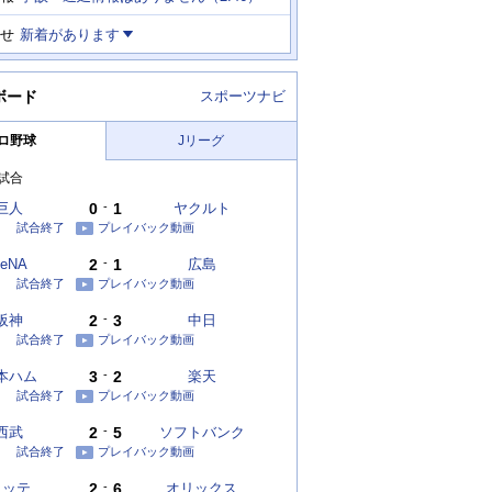
せ
新着があります
ボード
スポーツナビ
ロ野球
Jリーグ
試合
巨人
0
-
1
ヤクルト
試合終了
プレイバック動画
eNA
2
-
1
広島
試合終了
プレイバック動画
阪神
2
-
3
中日
試合終了
プレイバック動画
本ハム
3
-
2
楽天
試合終了
プレイバック動画
西武
2
-
5
ソフトバンク
試合終了
プレイバック動画
ロッテ
2
-
6
オリックス