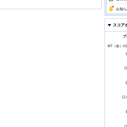
お知ら
スコア
プ
8/7（金）
の
D
日