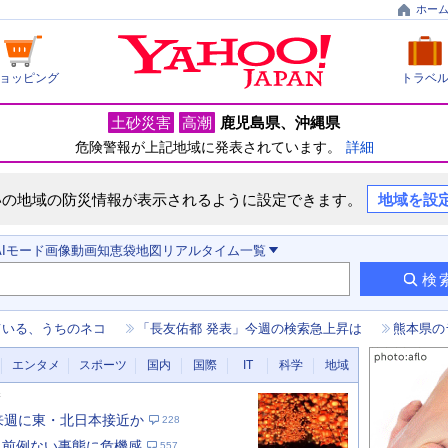
ホー
ョッピング
トラベ
土砂災害
高潮
鹿児島県
沖縄県
危険警報が上記地域に発表されています。
詳細
いの地域の防災情報が表示されるように設定できます。
地域を設
AIモード
画像
動画
知恵袋
地図
リアルタイム
一覧
検
ている、うちのネコ
「長友佑都 発表」今週の検索急上昇は
熊本県の
エンタメ
スポーツ
国内
国際
IT
科学
地域
新
 来週に東・北日本接近か
228
 前例ない事態に危機感
557