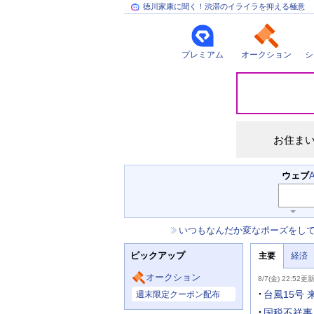
徳川家康に聞く！渋滞のイライラを抑える極意
プレミアム
オークション
シ
災
害
情
報
お住ま
検
ウェブ
索
キ
ー
お
いつもなんだか変なポーズをし
ワ
知
ー
ニ
ら
ド
ピックアップ
主要
経済
ュ
せ
入
ー
力
主
ス
オークション
8/7(金) 22:52更
補
要
主
助
ニ
台風15号
週末限定クーポン配布
な
を
ュ
サ
開
ー
国税不祥事