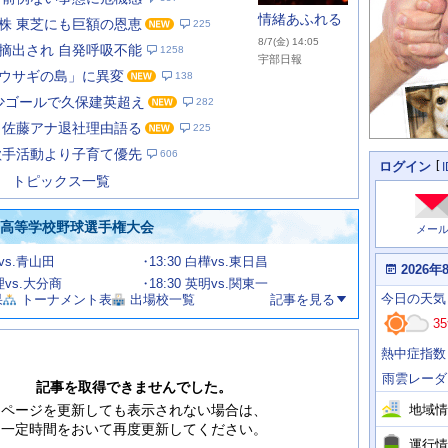
情緒あふれる
株 東芝にも巨額の恩恵
225
8/7(金) 14:05
摘出され 自発呼吸不能
1258
宇部日報
ウサギの島」に異変
138
1年少ゴールで久保建英超え
282
あ
な
 佐藤アナ退社理由語る
225
た
歌手活動より子育て優先
606
の
個
ログイン
人
ス
トピックス一覧
に
テ
関
ー
わ
国高等学校野球選手権大会
メー
タ
る
情
ス
館vs.青山田
13:30 白樺vs.東日昌
報
本
2026年
日
文理vs.大分商
18:30 英明vs.関東一
今
の
今日
の天気
果
トーナメント表
出場校一覧
記事を見る
日
天
明
35
気
日
、
の
熱中症指数
運
天
行
気
雨雲レーダ
情
記事を取得できませんでした。
報
地域情
ページを更新しても表示されない場合は、
一定時間をおいて再度更新してください。
運行情