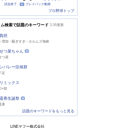
試合終了
プレイバック動画
プロ野球トップ
イム検索で話題のキーワード
2:35
更新
負担
ト増加
騒ぎすぎ
ホルムズ海峡
せつ菜ちゃん
せつ菜
ンバレー症候群
不足
リミックス
◎×部
遥香生誕祭
遥香
話題のキーワードをもっと見る
LINEヤフー株式会社