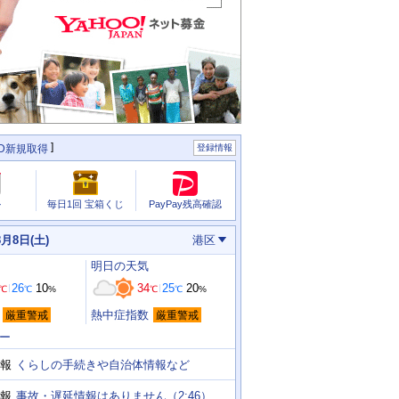
ID新規取得
登録情報
PayPay残高確認
ル
毎日1回 宝箱くじ
8月8日(土)
港区
明日
の天気
26
10
34
25
20
℃
℃
%
℃
℃
%
熱中症指数
厳重警戒
厳重警戒
ー
くらしの手続きや自治体情報など
報
事故・遅延情報はありません（2:46）
報