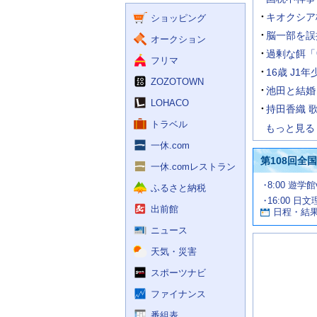
く
ー
ス
キオクシア
ショッピング
ビ
ス
脳一部を誤
オークション
過剰な餌「
フリマ
16歳 J
ZOZOTOWN
池田と結婚
LOHACO
持田香織 
トラベル
もっと見る
一休.com
第108回全
一休.comレストラン
試
8:00 遊学
ふるさと納税
合
16:00 日
お
情
出前館
日程・結
報
す
す
ニュース
め
天気・災害
の
記
スポーツナビ
事
ファイナンス
番組表