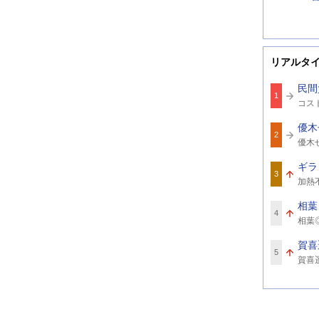
リアルタ
民間
1
関
コス
連
ワ
優木
ー
2
関
ド
優木
連
ワ
ギラ
ー
3
関
ド
加熱
連
ワ
相葉
ー
4
関
ド
相葉
連
ワ
賀喜
ー
5
関
ド
賀喜
連
ワ
ー
ド