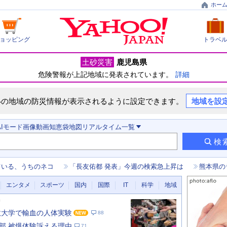
ホー
ョッピング
トラベ
土砂災害
鹿児島県
危険警報が上記地域に発表されています。
詳細
いの地域の防災情報が表示されるように設定できます。
地域を設
AIモード
画像
動画
知恵袋
地図
リアルタイム
一覧
検
ている、うちのネコ
「長友佑都 発表」今週の検索急上昇は
熊本県の
エンタメ
スポーツ
国内
国際
IT
科学
地域
新
数大学で輸血の人体実験
88
部 被爆体験訴える理由
71