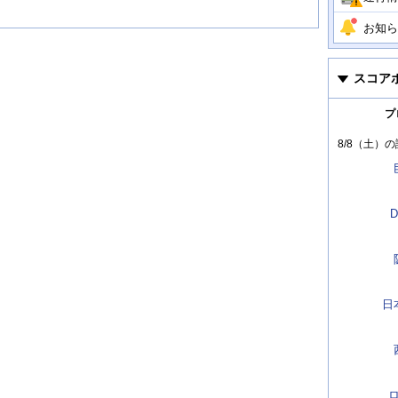
お知ら
スコア
プ
8/8（土）
の
D
日