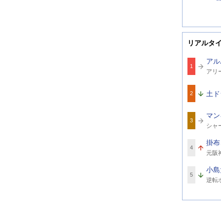
リアルタ
アル
1
関
アリ
連
ワ
ー
土ド
2
ド
マン
3
関
シャ
連
ワ
掛布
ー
4
関
ド
元阪
連
ワ
小島
ー
5
関
ド
逆転
連
ワ
ー
ド