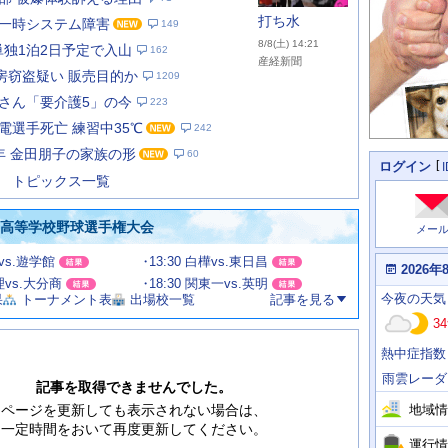
打ち水
一時システム障害
149
8/8(土) 14:21
単独1泊2日予定で入山
162
産経新聞
0房窃盗疑い 販売目的か
1209
さん「要介護5」の今
223
あ
な
電選手死亡 練習中35℃
242
た
年 金田朋子の家族の形
60
の
個
ログイン
人
ス
トピックス一覧
に
テ
関
ー
わ
国高等学校野球選手権大会
メー
タ
る
情
ス
田vs.遊学館
13:30 白樺vs.東日昌
報
本
2026年
日
文理vs.大分商
18:30 関東一vs.英明
今
の
今夜
の天気
果
トーナメント表
出場校一覧
記事を見る
日
天
明
34
気
日
、
の
熱中症指数
運
天
行
気
雨雲レーダ
情
記事を取得できませんでした。
報
地域情
ページを更新しても表示されない場合は、
一定時間をおいて再度更新してください。
運行情