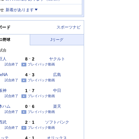
せ
新着があります
ボード
スポーツナビ
ロ野球
Jリーグ
試合
巨人
8
-
2
ヤクルト
試合終了
プレイバック動画
eNA
4
-
3
広島
試合終了
プレイバック動画
阪神
1
-
7
中日
試合終了
プレイバック動画
本ハム
0
-
6
楽天
試合終了
プレイバック動画
西武
2
-
1
ソフトバンク
試合終了
プレイバック動画
ロッテ
4
-
1
オリックス