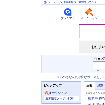
ラーメンどんぶりの模様、名前知ってる？
プレミアム
オークション
シ
災
害
情
報
お住ま
検
ウェブ
索
キ
ー
お
いつもなんだか変なポーズをし
ワ
知
ー
ニ
ら
ド
ピックアップ
主要
経済
ュ
せ
入
ー
力
主
ス
オークション
8/8(土) 22:34更
補
要
主
助
ニ
戦時中 複
週末限定クーポン配布
な
を
ュ
サ
開
ー
沖縄で語り