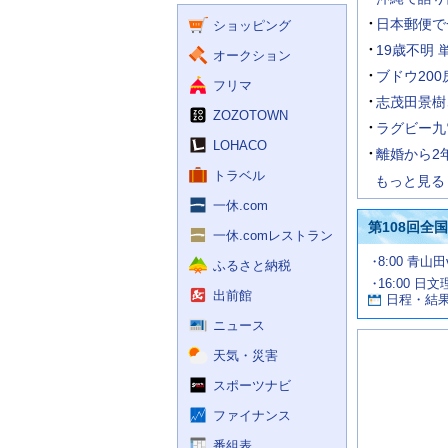
く
ー
ス
日本郵便で
ショッピング
ビ
ス
19歳不明 
オークション
ブドウ20
フリマ
志茂田景樹
ZOZOTOWN
ラグビー九
LOHACO
離婚から2
トラベル
もっと見る
一休.com
第108回全
一休.comレストラン
試
8:00 青山
ふるさと納税
合
16:00 日
お
情
出前館
日程・結
報
す
す
ニュース
め
天気・災害
の
記
スポーツナビ
事
ファイナンス
番組表