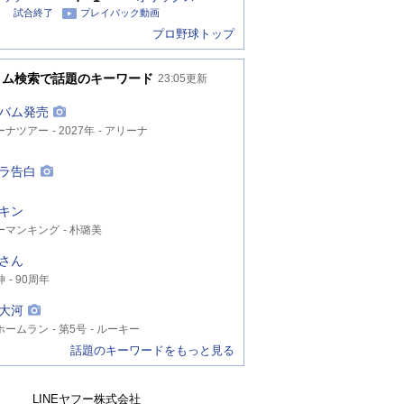
試合終了
プレイバック動画
プロ野球トップ
イム検索で話題のキーワード
23:05
更新
バム発売
ーナツアー
2027年
アリーナ
ラ告白
キン
ーマンキング
朴璐美
さん
神
90周年
大河
ホームラン
第5号
ルーキー
話題のキーワードをもっと見る
LINEヤフー株式会社