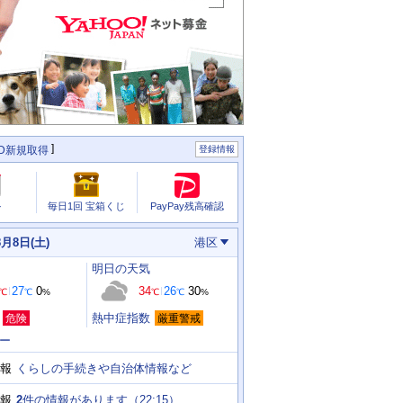
ID新規取得
登録情報
PayPay残高確認
ル
毎日1回 宝箱くじ
8月8日(土)
港区
明日
の天気
27
0
34
26
30
℃
℃
%
℃
℃
%
熱中症指数
危険
厳重警戒
ー
くらしの手続きや自治体情報など
報
2
件の情報があります（
22:15
）
報